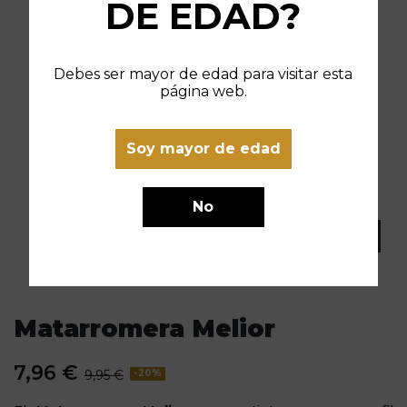
DE EDAD?
Debes ser mayor de edad para visitar esta
página web.
Soy mayor de edad
No
Matarromera Melior
7,96 €
9,95 €
-20%