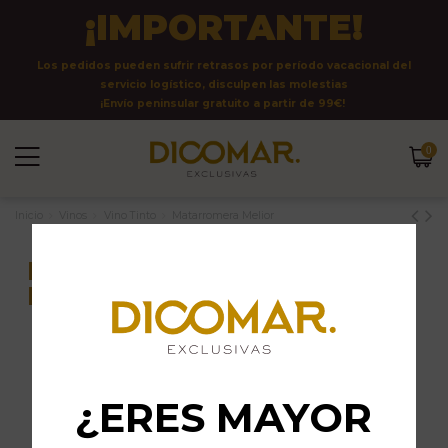
¡IMPORTANTE!
Los pedidos pueden sufrir retrasos por período vacacional del
servicio logístico, disculpen las molestias
¡Envío peninsular gratuito a partir de 99€!
0
Inicio
Vinos
Vino Tinto
Matarromera Melior
¡En oferta!
-20%
¿ERES MAYOR