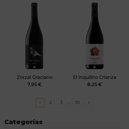
Zorzal Graciano
El Inquilino Crianza
7,95 €
8,25 €
1
2
3
…
10
Categorías