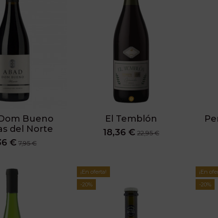
 Dom Bueno
El Temblón
Pe
as del Norte
18,36 €
22,95 €
36 €
7,95 €
¡En oferta!
¡En ofe
-20%
-20%