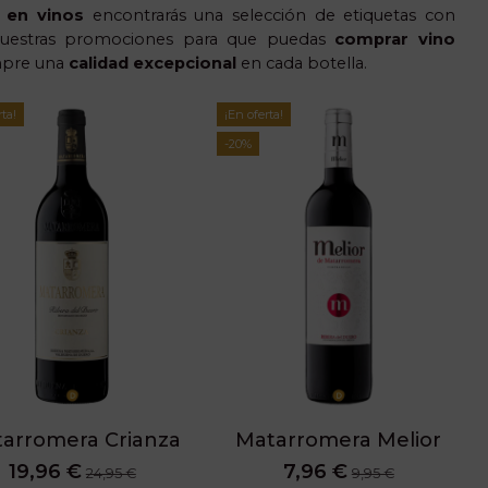
 en vinos
encontrarás una selección de etiquetas con
uestras promociones para que puedas
comprar vino
mpre una
calidad excepcional
en cada botella.
rta!
¡En oferta!
-20%
arromera Crianza
Matarromera Melior
19,96 €
7,96 €
24,95 €
9,95 €