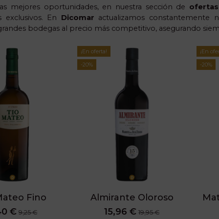
las mejores oportunidades, en nuestra sección de
ofertas
s exclusivos. En
Dicomar
actualizamos constantemente n
randes bodegas al precio más competitivo, asegurando sie
¡En oferta!
¡En ofe
-20%
-20%
Mateo Fino
Almirante Oloroso
Mat
40 €
15,96 €
9,25 €
19,95 €