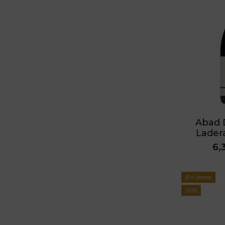
Abad
Lader
6,
¡En oferta!
-20%