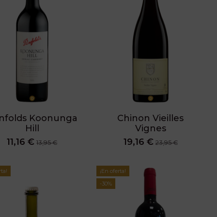
nfolds Koonunga
Chinon Vieilles
Hill
Vignes
11,16 €
19,16 €
13,95 €
23,95 €
rta!
¡En oferta!
-30%