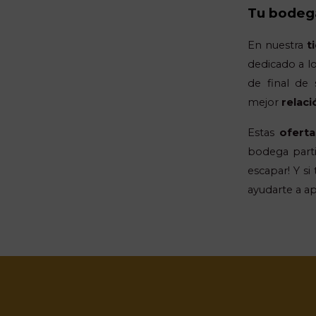
Tu bodega
En nuestra
t
dedicado a l
de final de 
mejor
relaci
Estas
oferta
bodega parti
escapar! Y s
ayudarte a a