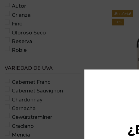
Autor
¡En oferta!
Crianza
-20%
Fino
Oloroso Seco
Reserva
Roble
VARIEDAD DE UVA
Cabernet Franc
Cabernet Sauvignon
Chardonnay
L
Garnacha
21,
Gewürztraminer
¿
Graciano
Mencía