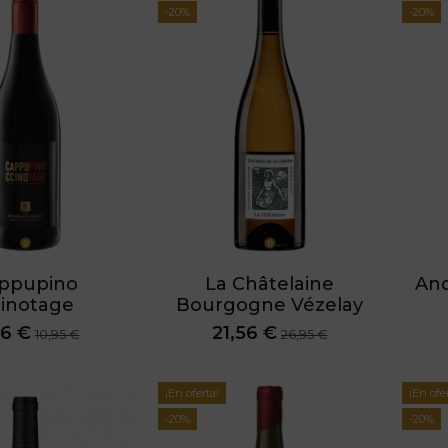
-20%
-20%
ppupino
La Châtelaine
And
inotage
Bourgogne Vézelay
76 €
21,56 €
10,95 €
26,95 €
¡En oferta!
¡En ofe
-20%
-20%