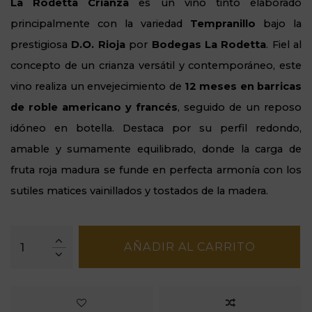
La Rodetta Crianza
es un vino tinto elaborado
principalmente con la variedad
Tempranillo
bajo la
prestigiosa
D.O. Rioja
por
Bodegas La Rodetta
. Fiel al
concepto de un crianza versátil y contemporáneo, este
vino realiza un envejecimiento de
12 meses en barricas
de roble americano y francés
, seguido de un reposo
idóneo en botella. Destaca por su perfil redondo,
amable y sumamente equilibrado, donde la carga de
fruta roja madura se funde en perfecta armonía con los
sutiles matices vainillados y tostados de la madera.
AÑADIR AL CARRITO