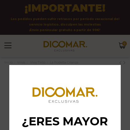
¡IMPORTANTE!
Los pedidos pueden sufrir retrasos por período vacacional del
servicio logístico, disculpen las molestias
¡Envío peninsular gratuito a partir de 99€!
0
Inicio
Vinos
Vino Tinto
La Rodetta Crianza
¿ERES MAYOR