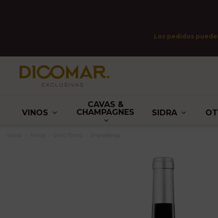
Los pedidos pueden 
CAVAS &
CHAMPAGNES
VINOS
SIDRA
O
Inicio
Vinos
Vino Tinto
Plandenas