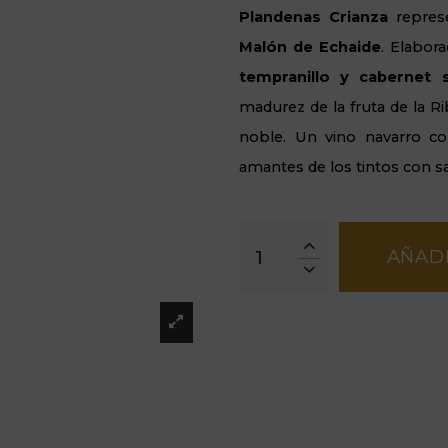
Plandenas Crianza
represe
Malón de Echaide
. Elabor
tempranillo y cabernet 
madurez de la fruta de la R
noble. Un vino navarro con
amantes de los tintos con sa
AÑADI