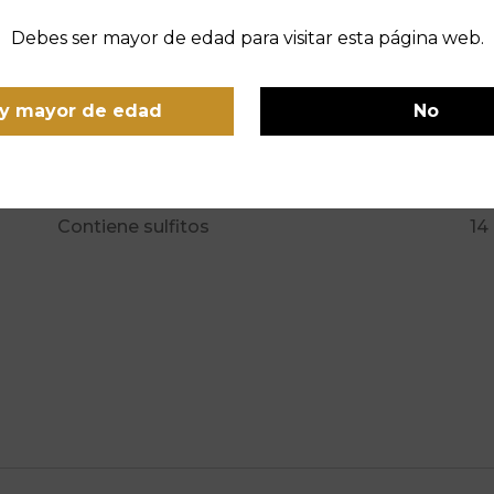
Debes ser mayor de edad para visitar esta página web.
Añada:
Vo
2020
0,
y mayor de edad
No
Alérgenos:
En
Contiene sulfitos
14