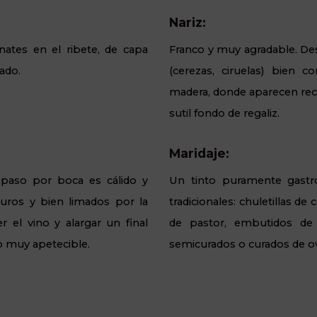
Nariz:
nates en el ribete, de capa
Franco y muy agradable. Des
rado.
(cerezas, ciruelas) bien c
madera, donde aparecen recue
sutil fondo de regaliz.
Maridaje:
paso por boca es cálido y
Un tinto puramente gastro
uros y bien limados por la
tradicionales: chuletillas de
r el vino y alargar un final
de pastor, embutidos de
to muy apetecible.
semicurados o curados de ov