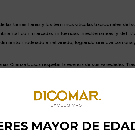
as tierras llanas y los términos vitícolas tradicionales del su
tinental con marcadas influencias mediterráneas y del Mo
ndimiento moderado en el viñedo, logrando una uva con una 
nas Crianza busca respetar la esencia de sus variedades. Tr
tura idónea, el vino se somete a una
crianza de 12 meses e
tella para redondear el conjunto.
 de Malón de Echaide
, adquieres un vino honesto, robust
mamente fiable en cualquier tipo de mesa.
ERES MAYOR DE EDA