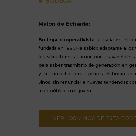
BODEGA
Malón de Echaide:
Bodega cooperativista
ubicada en el co
fundada en 1951. Ha sabido adaptarse a los 
los viticultores, al amor por los varietale
para saber trasmitirlo de generación en ge
y la garnacha como pilares elaboran un
vinos, sin renunciar a nuevas tendencias 
a un
público
más joven.
VER LOS VINOS DE ESTA BOD