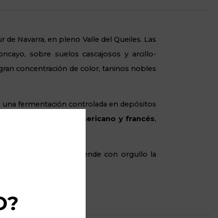
r de Navarra, en pleno Valle del Queiles. Las
ncayo, sobre suelos cascajosos y arcillo-
gran concentración de color, taninos nobles
as una fermentación controlada en depósitos
n barricas de roble americano y francés
,
o pero pulido, que defiende con orgullo la
D?