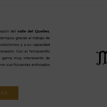
razón del
valle del
Queiles
,
tiempos gracias al trabajo de
s autóctonos y a su capacidad
neración. Con el Tempranillo
a gama muy interesante de
como sus
frizzantes
enfocados
EGA