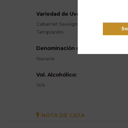
Variedad de Uva:
Cabernet Sauvignon
So
Tempranillo
Denominación de Origen:
Navarra
Vol. Alcohólico:
14%
NOTA DE CATA