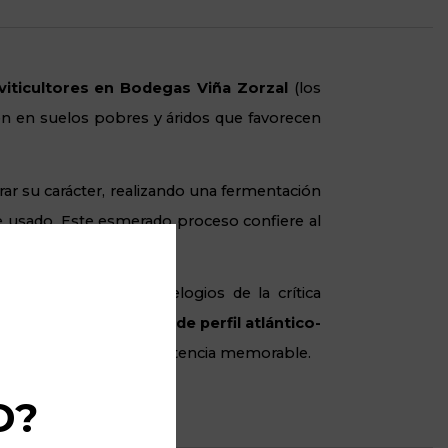
viticultores en Bodegas Viña Zorzal
(los
cen en suelos pobres y áridos que favorecen
arar su carácter, realizando una fermentación
e usado. Este esmerado proceso confiere al
ro firme.
co que ha cosechado elogios de la crítica
 una frescura vibrante de perfil atlántico-
, sabroso y de una persistencia memorable.
D?