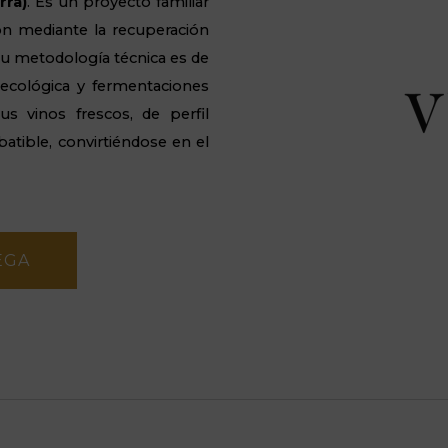
rra)
. Es un proyecto familiar
ión mediante la recuperación
Su metodología técnica es de
a ecológica y fermentaciones
s vinos frescos, de perfil
atible, convirtiéndose en el
EGA