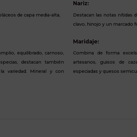
Nariz:
ioláceos de capa media-alta,
Destacan las notas nítidas d
clavo, hinojo y un marcado f
Maridaje:
plio, equilibrado, carnoso,
Combina de forma excels
specias, destacan también
artesanos, guisos de caz
a variedad. Mineral y con
especiadas y quesos semicu