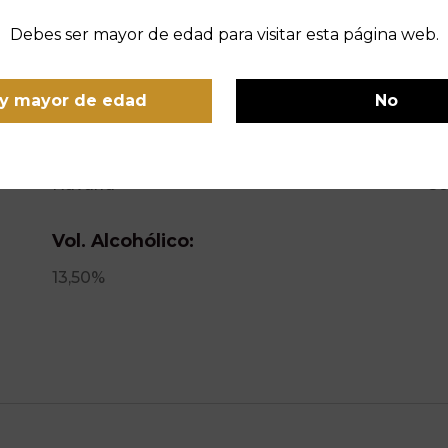
Debes ser mayor de edad para visitar esta página web.
Variedad de Uva:
Añ
Graciano
20
y mayor de edad
No
Denominación de Origen:
Al
Navarra
Co
Vol. Alcohólico:
13,50%