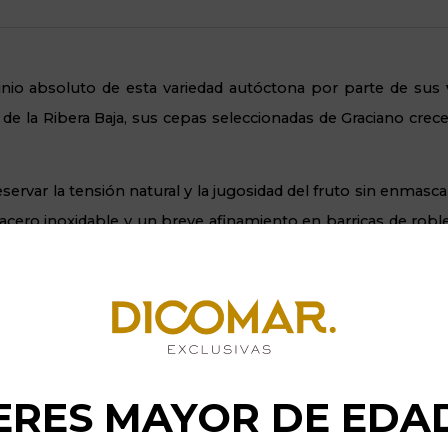
nio absoluto de esta variedad autóctona por parte de sus
 de la Ribera Baja, sus cepas seleccionadas de Graciano cre
servar la tensión natural y la jugosidad del fruto sin enmasc
acero inoxidable y un breve afinamiento en barricas de robl
alsámico
en el paladar, manteniendo una estructura ligera pe
ar, incorporas a tu selección un tinto atrevido y auténti
idad-precio. Es la opción idónea para quienes exigen
limpieza,
s pero pulidos, garantizando un paso por boca directo, seco
ERES MAYOR DE EDA