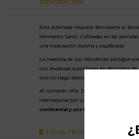
DESCRIPCIÓN
Esta aclamada etiqueta demuestra el domi
hermanos Sanz). Cultivadas en las parcelas
una maduración óptima y equilibrada.
La maestría de sus viticultores persigue pre
con levaduras autóctonas en depósitos de 
vino un trago deliciosamente
untuoso y b
Al comprar Viña Zorzal Graciano en Dicom
internacional por su excelente relación cal
continental y una finura
de taninos vivace
¿
FICHA TÉCNICA