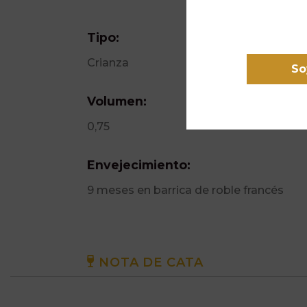
Tipo:
Crianza
So
Volumen:
0,75
Envejecimiento:
9 meses en barrica de roble francés
NOTA DE CATA