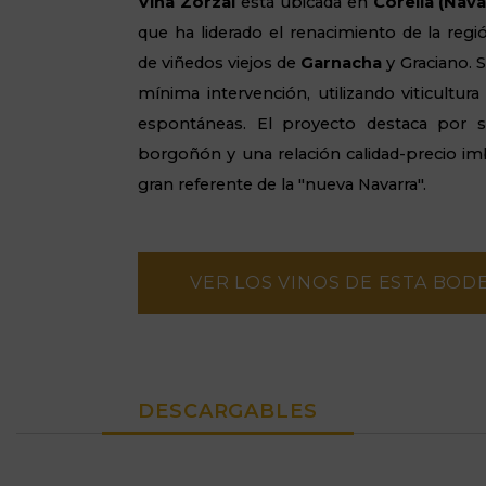
Viña Zorzal
está ubicada en
Corella (Nava
que ha liderado el renacimiento de la reg
de viñedos viejos de
Garnacha
y Graciano. 
mínima intervención, utilizando viticultur
espontáneas. El proyecto destaca por su
borgoñón y una relación calidad-precio imb
gran referente de la "nueva Navarra".
VER LOS VINOS DE ESTA BOD
DESCARGABLES