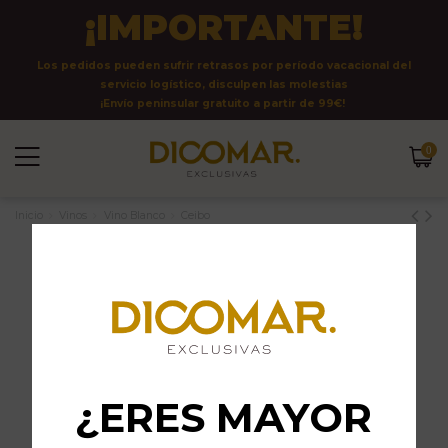
¡IMPORTANTE!
Los pedidos pueden sufrir retrasos por período vacacional del
servicio logístico, disculpen las molestias
¡Envío peninsular gratuito a partir de 99€!
0
Inicio
Vinos
Vino Blanco
Ceibo
¿ERES MAYOR