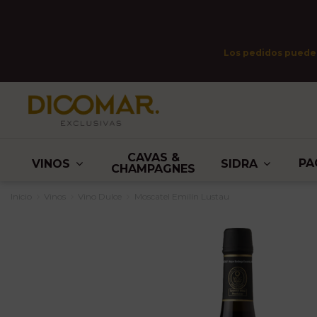
Los pedidos pueden 
CAVAS &
PA
VINOS
SIDRA
CHAMPAGNES
Inicio
Vinos
Vino Dulce
Moscatel Emilín Lustau