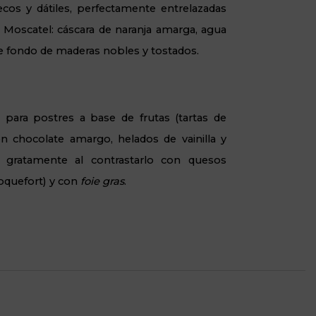
ecos y dátiles, perfectamente entrelazadas
la Moscatel: cáscara de naranja amarga, agua
te fondo de maderas nobles y tostados.
 para postres a base de frutas (tartas de
on chocolate amargo, helados de vainilla y
e gratamente al contrastarlo con quesos
Roquefort) y con
foie gras
.