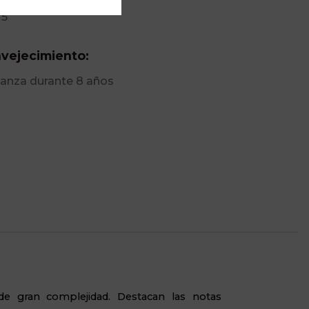
75
vejecimiento:
ianza durante 8 años
de gran complejidad. Destacan las notas