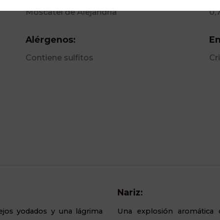
Moscatel de Alejandría
0,
Alérgenos:
En
Contiene sulfitos
Cr
Nariz:
ejos yodados y una lágrima
Una explosión aromática 