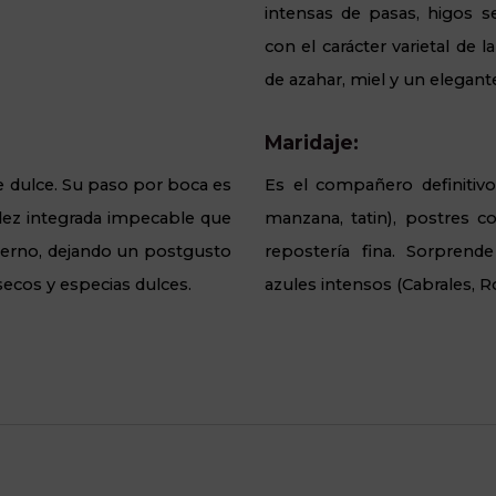
intensas de pasas, higos s
con el carácter varietal de 
de azahar, miel y un elegan
Maridaje:
 dulce. Su paso por boca es
Es el compañero definitivo
dez integrada impecable que
manzana, tatin), postres c
eterno, dejando un postgusto
repostería fina. Sorprend
 secos y especias dulces.
azules intensos (Cabrales, 