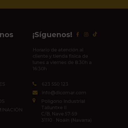
inos
¡Síguenos!
Horario de atención al
cliente y tienda física de
lunes a viernes de 8:30h a
16:30h
ES
623 550 123
info@dicomar.com
OS
Polígono Industrial
Talluntxe II
MINACIÓN
C/B, Nave 57-59
31110 · Noáin (Navarra)