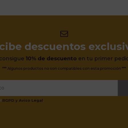
cibe descuentos exclusi
 consigue
10% de descuento
en tu primer pedi
*** Algunos productos no son compatibles con esta promoción ***
el
RGPD y Aviso Legal
.