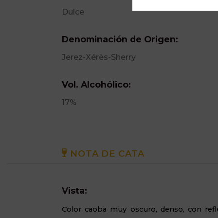
Dulce
Denominación de Origen:
Jerez-Xérès-Sherry
Vol. Alcohólico:
17%
NOTA DE CATA
Vista:
Color caoba muy oscuro, denso, con refl