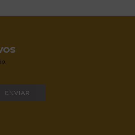
vos
do.
ENVIAR