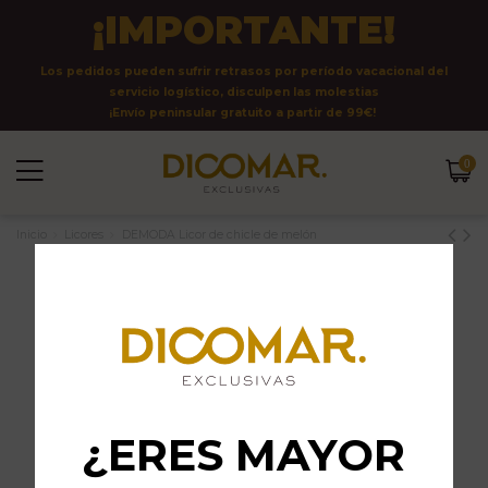
¡IMPORTANTE!
Los pedidos pueden sufrir retrasos por período vacacional del
servicio logístico, disculpen las molestias
¡Envío peninsular gratuito a partir de 99€!
0
Inicio
Licores
DEMODA Licor de chicle de melón
¿ERES MAYOR