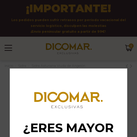
¡IMPORTANTE!
Los pedidos pueden sufrir retrasos por período vacacional del
servicio logístico, disculpen las molestias
¡Envío peninsular gratuito a partir de 99€!
0
Inicio
Sidra
Sidra Asturiana Viuda de Angelón
¿ERES MAYOR