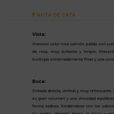
NOTA DE CATA
Vista:
Precioso color rosa salmón pálido con sutil
de rosa, muy brillante y limpio. Presen
burbujas extremadamente finas y una coron
Boca:
Entrada directa, vertical y muy refrescante
su gran volumen y una vinosidad equilibra
forma sedosa, fundiéndose con los sabores
Su acidez vibrante limpia la boca y est