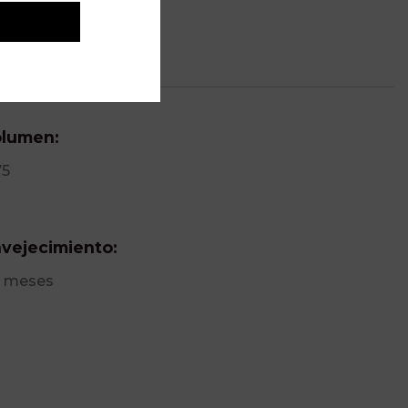
lumen:
75
vejecimiento:
 meses