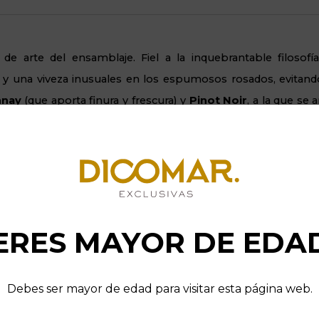
e arte del ensamblaje. Fiel a la inquebrantable filosofí
ra y una viveza inusuales en los espumosos rosados, evita
nnay
(que aporta finura y frescura) y
Pinot Noir
, a la que s
s
de la región para dotarlo de ese precioso color y una estruct
rio preciso entre la frescura y la estructura. El alma r
 tinto tranquilo de Pinot Noir
de Ambonnay, Bouzy o Cu
a paso del proceso, manteniendo el vino en el frescor de
ERES MAYOR DE EDA
fermentación maloláctica es clave; preserva la acidez natural 
 de guarda soberbia.
Debes ser mayor de edad para visitar esta página web.
osé
, adquieres un espumoso de autor sumamente equilibrado