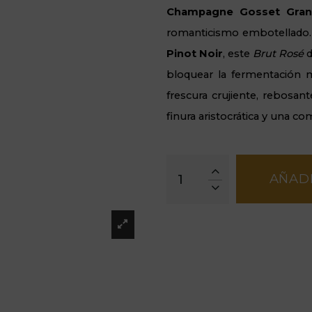
Champagne Gosset Gra
romanticismo embotellado. 
Pinot Noir
, este
Brut Rosé
d
bloquear la fermentación m
frescura crujiente, rebosan
finura aristocrática y una c
AÑADI