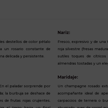
Nariz:
es destellos de color pétalo
Fresco, expresivo y de una 
ta un rosario constante de
roja silvestre (fresas madu
a delicada y persistente.
sutiles toques de cítricos
almendras tostadas y un eleg
Maridaje:
. En el paladar sorprende por
Un champagne rosado extrao
da; la burbuja se deshace de
acompañante ideal de aperi
 de frutas rojas crujientes.
carpaccios de ternera o bue
ira el trago hacia un final
ahumado, aves de corral as