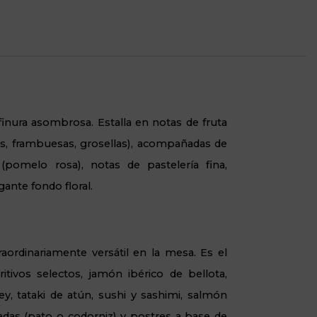
finura asombrosa. Estalla en notas de fruta
ras, frambuesas, grosellas), acompañadas de
 (pomelo rosa), notas de pastelería fina,
ante fondo floral.
rdinariamente versátil en la mesa. Es el
tivos selectos, jamón ibérico de bellota,
y, tataki de atún, sushi y sashimi, salmón
adas (pato o codorniz) y postres a base de