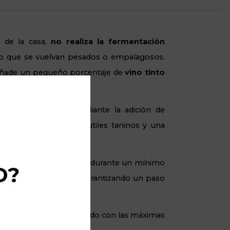
a de la casa,
no realiza la fermentación
ndo que se vuelvan pesados o empalagosos.
e añade un pequeño porcentaje de
vino tinto
ura celestial.
osada se consigue mediante la adición de
mières, aportando sutiles taninos y una
 sus cavas subterráneas durante un mínimo
D?
y el nervio de la fruta, garantizando un paso
, estructurado y valorado con las máximas