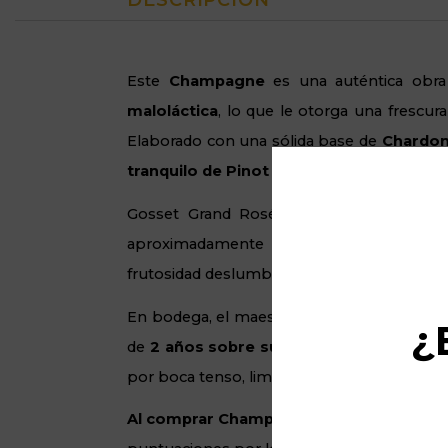
DESCRIPCIÓN
Este
Champagne
es una auténtica obra d
maloláctica
, lo que le otorga una frescu
Elaborado con una sólida base de
Chardo
tranquilo de Pinot Noir
de los mejores
cru
Gosset Grand Rosé se basa en un equilib
aproximadamente un
7% a un 8% de vino
frutosidad deslumbrante.
En bodega, el maestro bodeguero mima cad
¿
de
2 años sobre sus lías
. La ausencia de 
por boca tenso, limpio y con una capacidad
Al comprar Champagne Gosset Grand R