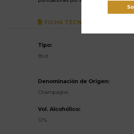
puntuaciones por los críticos más exigent
So
FICHA TÉCNICA
Tipo:
Brut
Denominación de Origen:
Champagne
Vol. Alcohólico:
12%