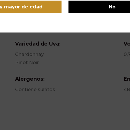
es del mundo.
y mayor de edad
No
Variedad de Uva:
Vo
Chardonnay
0,
Pinot Noir
Alérgenos:
En
Contiene sulfitos
48