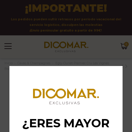
¡IMPORTANTE!
Los pedidos pueden sufrir retrasos por período vacacional del
servicio logístico, disculpen las molestias
¡Envío peninsular gratuito a partir de 99€!
0
Inicio
Cavas & Champagnes
Egly-Ouriet Premier Cru Les Vignes
Bisseuil
¿ERES MAYOR