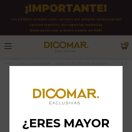
¡IMPORTANTE!
Los pedidos pueden sufrir retrasos por período vacacional del
servicio logístico, disculpen las molestias
¡Envío peninsular gratuito a partir de 99€!
0
Inicio
Cavas & Champagnes
Roger Goulart Brut Nature Reserva
¿ERES MAYOR