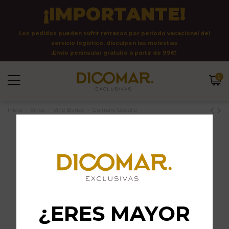
¡IMPORTANTE!
Los pedidos pueden sufrir retrasos por período vacacional del
servicio logístico, disculpen las molestias
¡Envío peninsular gratuito a partir de 99€!
0
Inicio
Vinos
Vino Blanco
Guímaro Godello
¿ERES MAYOR