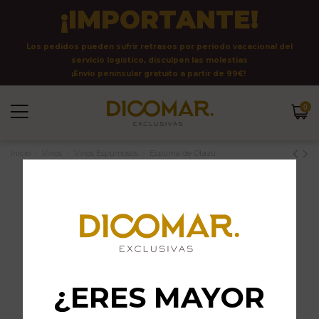
¡IMPORTANTE!
Los pedidos pueden sufrir retrasos por período vacacional del
servicio logístico, disculpen las molestias
¡Envío peninsular gratuito a partir de 99€!
0
Inicio
Vinos
Vinos Espumosos
Espuma de Otazu
¿ERES MAYOR