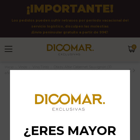
¡IMPORTANTE!
Los pedidos pueden sufrir retrasos por período vacacional del
servicio logístico, disculpen las molestias
¡Envío peninsular gratuito a partir de 99€!
0
Inicio
Vinos
Vino Tinto
Otazu Altar Cabernet Sauvignon (10
años)
¿ERES MAYOR