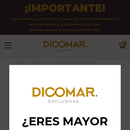
¡IMPORTANTE!
Los pedidos pueden sufrir retrasos por período vacacional del
servicio logístico, disculpen las molestias
¡Envío peninsular gratuito a partir de 99€!
0
Inicio
Vinos
Vino Tinto
Muriel Fincas de la Villa Crianza
Magnum
¿ERES MAYOR