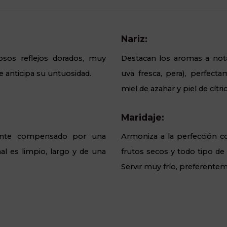
Nariz:
mosos reflejos dorados, muy
Destacan los aromas a notas
e anticipa su untuosidad.
uva fresca, pera), perfect
miel de azahar y piel de cítri
Maridaje:
ente compensado por una
Armoniza a la perfección co
nal es limpio, largo y de una
frutos secos y todo tipo de r
Servir muy frío, preferente