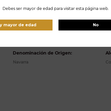
Debes ser mayor de edad para visitar esta página web.
y mayor de edad
No
Variedad de Uva:
Añ
Moscatel
20
Denominación de Origen:
Al
Navarra
Co