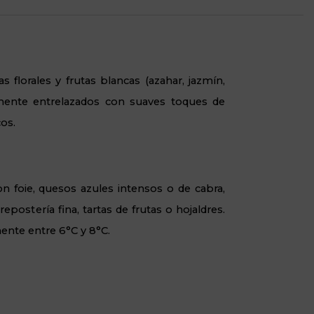
 florales y frutas blancas (azahar, jazmín,
amente entrelazados con suaves toques de
cos.
n foie, quesos azules intensos o de cabra,
epostería fina, tartas de frutas o hojaldres.
mente entre 6°C y 8°C.