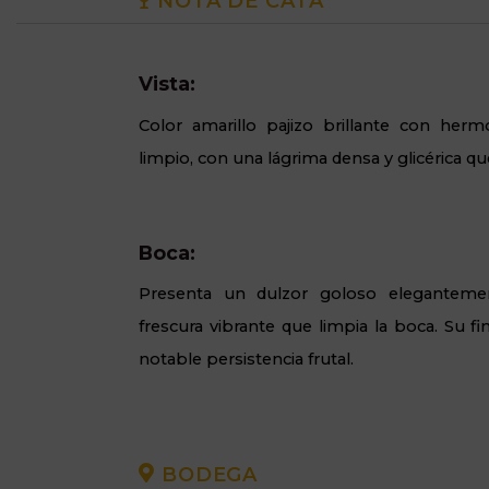
NOTA DE CATA
Vista:
Color amarillo pajizo brillante con her
limpio, con una lágrima densa y glicérica qu
Boca:
Presenta un dulzor goloso elegantem
frescura vibrante que limpia la boca. Su fi
notable persistencia frutal.
BODEGA