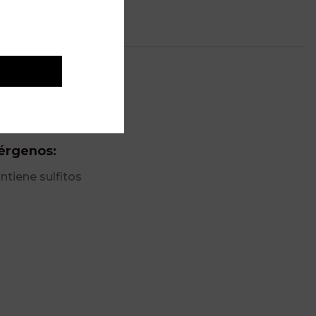
ada:
24
érgenos:
ntiene sulfitos