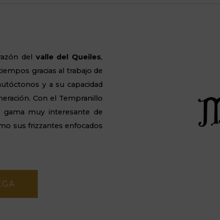
razón del
valle del
Queiles
,
tiempos gracias al trabajo de
s autóctonos y a su capacidad
neración. Con el Tempranillo
a gama muy interesante de
como sus
frizzantes
enfocados
EGA