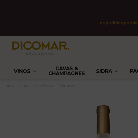
Los pedidos pueden 
CAVAS &
PA
VINOS
SIDRA
CHAMPAGNES
Inicio
Vinos
Vino Dulce
Reinuevo