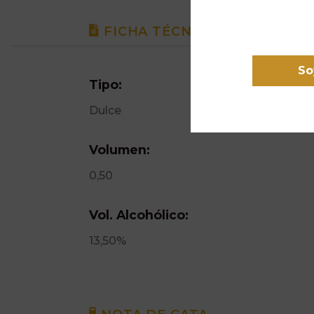
FICHA TÉCNICA
So
Tipo:
Dulce
Volumen:
0,50
Vol. Alcohólico:
13,50%