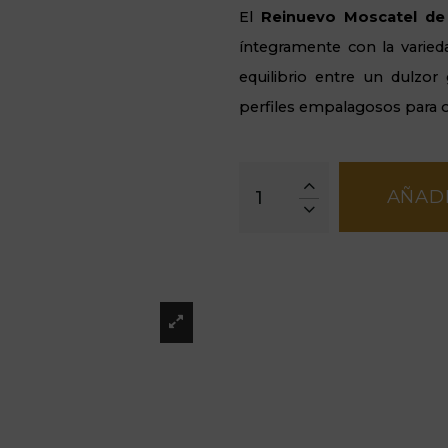
El
Reinuevo Moscatel de
íntegramente con la varie
equilibrio entre un dulzor 
perfiles empalagosos para of
AÑADI