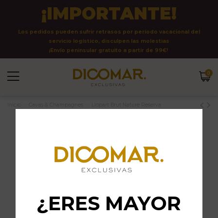
¡IMPORTANTE!
Los pedidos pueden sufrir retrasos por período vacacional del
servicio logístico, disculpen las molestias
¡Envío peninsular gratuito a partir de 99€!
0
Inicio
Cavas & Champagnes
Llopart Brut Nature Reserva
¿ERES MAYOR