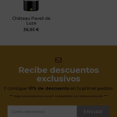
Château Paveil de
Luze
36,95 €
Recibe descuentos
exclusivos
Y consigue
10% de descuento
en tu primer pedido.
*** Algunos productos no son compatibles con esta promoción ***
ENVIAR