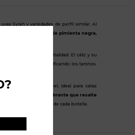
vas Syrah y variedades de perfil similar. Al
tiendo que los
aromas de pimienta negra,
librada.
edades sin restarles vitalidad. El cáliz y su
librando la acidez y dulcificando los taninos.
iopelado idóneo.
D?
técnico de primer nivel, ideal para catas
soluta, una frescura vibrante que resalte
 de inmediato el nivel de cada botella.