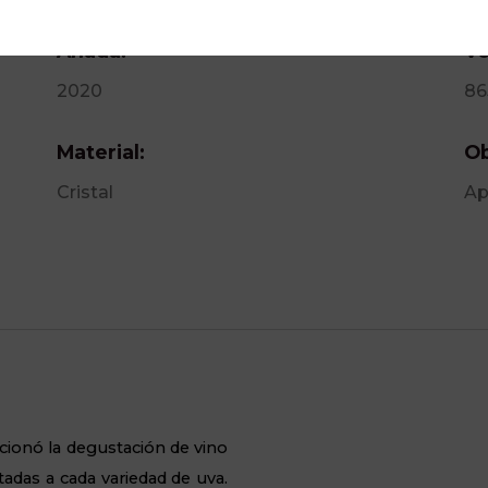
Añada:
Vo
2020
86
Material:
Ob
Cristal
Ap
cionó la degustación de vino
adas a cada variedad de uva.