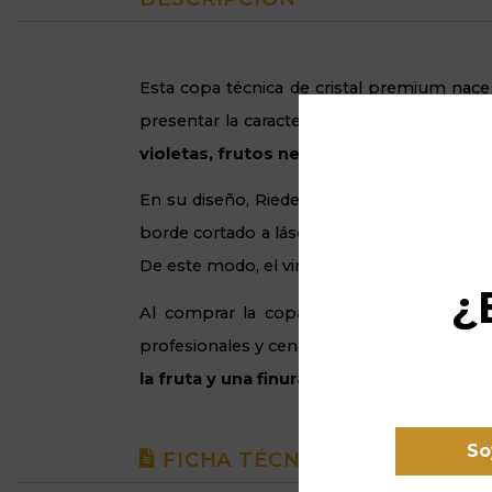
Esta copa técnica de cristal premium nace p
presentar la característica base plana y e
violetas, frutos negros maduros y toqu
En su diseño, Riedel ha estudiado la entrega
borde cortado a láser dirigen el trago con pr
De este modo, el vino se percibe en boc
¿
Al comprar la copa Riedel Winewings Syra
profesionales y cenas gastronómicas exigen
la fruta y una finura
de cristal impecable, 
So
FICHA TÉCNICA