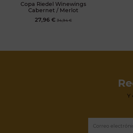
Copa Riedel Winewings
Cabernet / Merlot
27,96 €
34,94 €
Re
Y