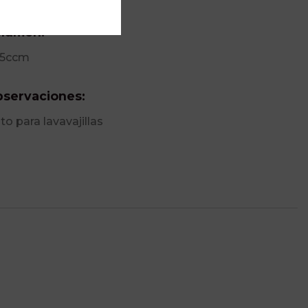
lumen:
5ccm
servaciones:
to para lavavajillas