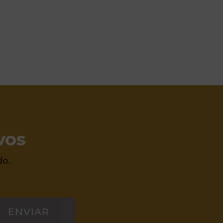
vos
do.
ENVIAR