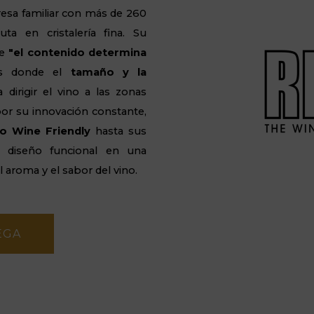
resa familiar con más de 260
uta en cristalería fina. Su
ue
"el contenido determina
cas donde el
tamaño y la
 dirigir el vino a las zonas
por su innovación constante,
o Wine Friendly
hasta sus
l diseño funcional en una
 aroma y el sabor del vino.
EGA