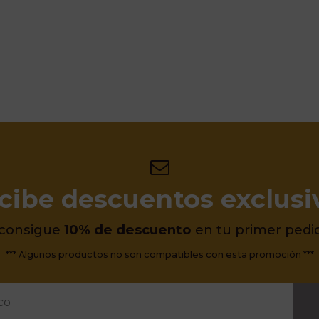
cibe descuentos exclusi
 consigue
10% de descuento
en tu primer pedi
*** Algunos productos no son compatibles con esta promoción ***