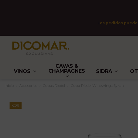
Los pedidos pueden 
CAVAS &
CHAMPAGNES
VINOS
SIDRA
O
Inicio
Accesorios
Copas Riedel
Copa Riedel Winewings Syrah
-20%