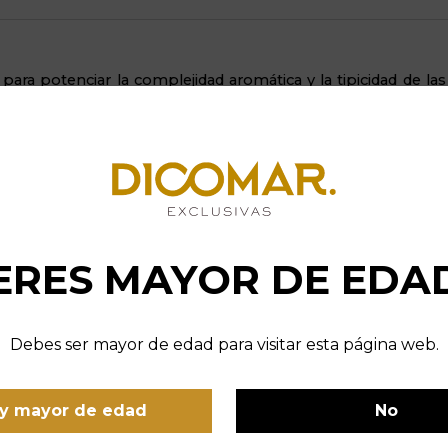
ara potenciar la complejidad aromática y la tipicidad de las u
nsanchada de la serie, el vino se expande rápidamente, permi
es de monte bajo
se liberen al instante de forma nítida y equi
 del flujo de líquido para domar la concentración de estas vari
ecisión hacia el centro y la parte posterior de la lengua, equi
a mucho más
untuoso y balsámico
, ofreciendo un tacto aterc
ERES MAYOR DE EDA
h en Dicomar, incorporas a tu cristalería un instrumento 
tes. Es la opción definitiva para quienes buscan
limpieza ab
Debes ser mayor de edad para visitar esta página web.
garantizando un comportamiento técnico excepcional que eleva
y mayor de edad
No