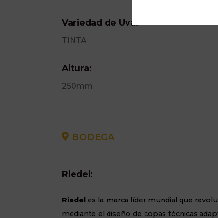
Variedad de Uva:
TINTA
Altura:
250mm
BODEGA
Riedel:
Riedel
es la marca líder mundial que revolu
mediante el diseño de copas técnicas adapt