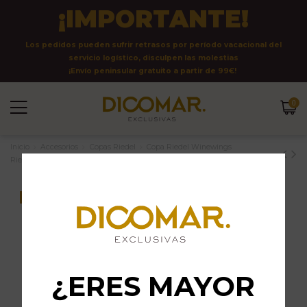
¡IMPORTANTE!
Los pedidos pueden sufrir retrasos por período vacacional del
servicio logístico, disculpen las molestias
¡Envío peninsular gratuito a partir de 99€!
0
Inicio
Accesorios
Copas Riedel
Copa Riedel Winewings
Riesling
-20%
¿ERES MAYOR