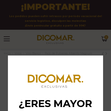
¡IMPORTANTE!
Los pedidos pueden sufrir retrasos por período vacacional del
servicio logístico, disculpen las molestias
¡Envío peninsular gratuito a partir de 99€!
0
Inicio
Vinos
Vino Blanco
Pazo de Rubianes Albariño Magnum
¿ERES MAYOR