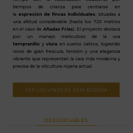
tiempos de crianza para centrarse en
la
expresión de fincas individuales
, situadas a
una altitud considerable (hasta los 720 metros
en el caso de
Añadas Frías
). El proyecto destaca
por un manejo meticuloso de la uva
t
empranillo
y
v
iura
en suelos calizos, logrando
vinos de gran frescura, tensión y una elegancia
vibrante que representan la cara más moderna y
precisa de la viticultura riojana actual.
VER LOS VINOS DE ESTA BODEGA
DESCARGABLES