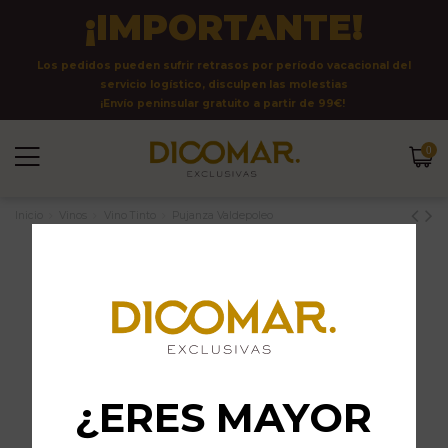
¡IMPORTANTE!
Los pedidos pueden sufrir retrasos por período vacacional del
servicio logístico, disculpen las molestias
¡Envío peninsular gratuito a partir de 99€!
0
Inicio
Vinos
Vino Tinto
Pujanza Valdepoleo
¿ERES MAYOR