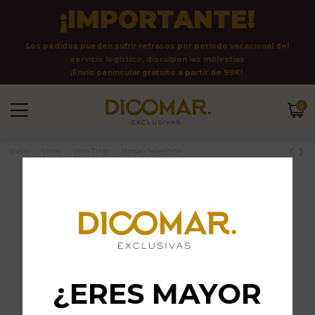
¡IMPORTANTE!
Los pedidos pueden sufrir retrasos por período vacacional del
servicio logístico, disculpen las molestias
¡Envío peninsular gratuito a partir de 99€!
0
Inicio
Vinos
Vino Tinto
Borsao Selección
¿ERES MAYOR