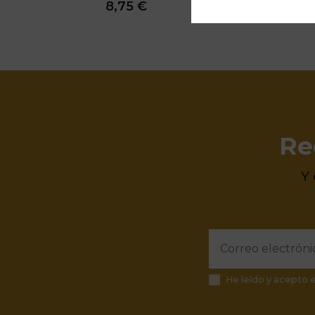
8,75 €
Re
Y
He leído y acepto 