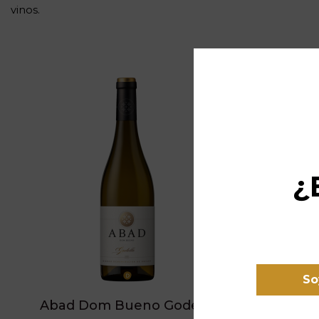
vinos.
¡En oferta!
-20%
¿
So
Abad Dom Bueno Godello
Abad Do