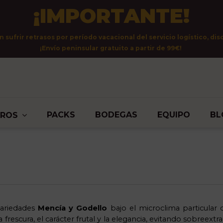
¡IMPORTANTE!
sufrir retrasos por período vacacional del servicio logístico, dis
¡Envío peninsular gratuito a partir de 99€!
PACKS
BODEGAS
EQUIPO
BL
TROS
 variedades
Mencía y Godello
bajo el microclima particular d
a frescura, el carácter frutal y la elegancia, evitando sobreex