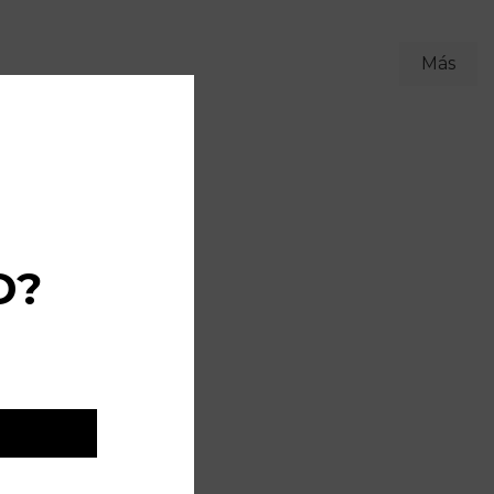
Más
D?