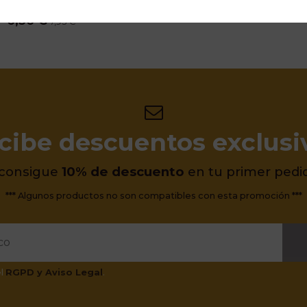
Norte
6,36 €
7,95 €
cibe descuentos exclusi
 consigue
10% de descuento
en tu primer pedi
*** Algunos productos no son compatibles con esta promoción ***
el
RGPD y Aviso Legal
.