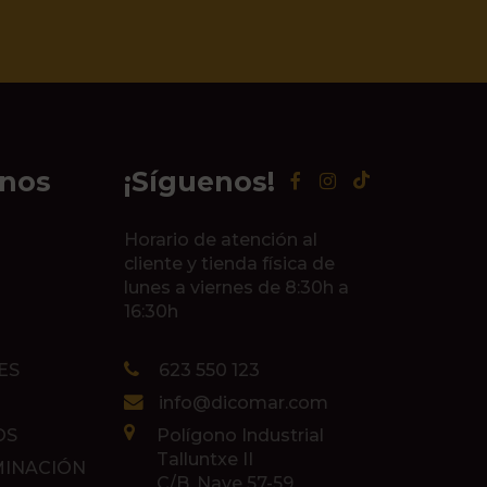
inos
¡Síguenos!
Horario de atención al
cliente y tienda física de
lunes a viernes de 8:30h a
16:30h
ES
623 550 123
info@dicomar.com
OS
Polígono Industrial
Talluntxe II
MINACIÓN
C/B, Nave 57-59