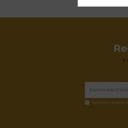
Re
Y
He leído y acepto 