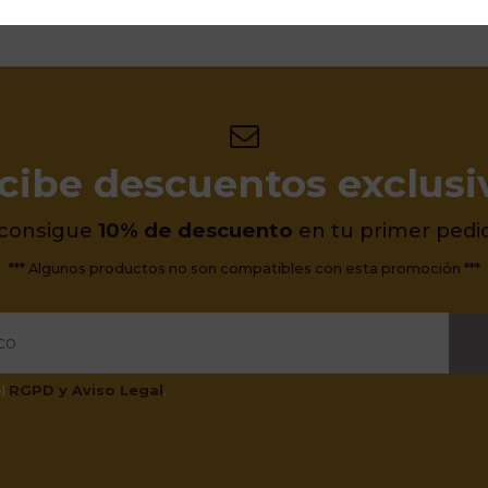
cibe descuentos exclusi
 consigue
10% de descuento
en tu primer pedi
*** Algunos productos no son compatibles con esta promoción ***
el
RGPD y Aviso Legal
.