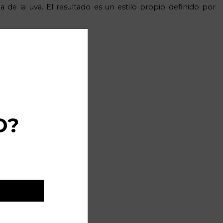
de la uva. El resultado es un estilo propio definido por
D?