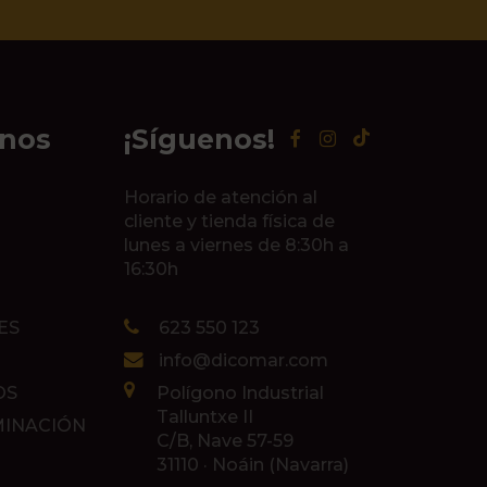
inos
¡Síguenos!
Horario de atención al
cliente y tienda física de
lunes a viernes de 8:30h a
16:30h
ES
623 550 123
info@dicomar.com
OS
Polígono Industrial
Talluntxe II
MINACIÓN
C/B, Nave 57-59
31110 · Noáin (Navarra)