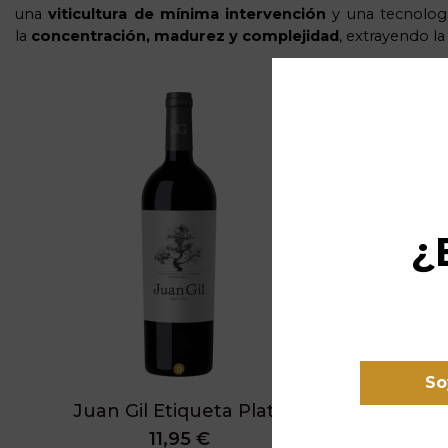
una
viticultura de mínima intervención
y una tecnologí
la
concentración, madurez y complejidad
, extrayendo l
¿
So
Juan Gil Etiqueta Plata
11,95 €