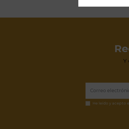
Re
Y
He leído y acepto 