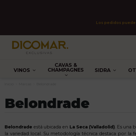
Los pedidos pueden 
CAVAS &
CHAMPAGNES
VINOS
SIDRA
O
Inicio
Marcas
Belondrade
Belondrade
Belondrade
está ubicada en
La Seca (Valladolid)
. Es una 
la variedad local. Su metodología técnica destaca por la 