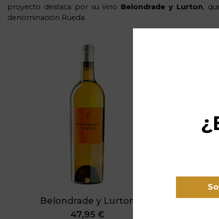
proyecto destaca por su vino
Belondrade
y Lurton
, qu
denominación Rueda.
¿
So
Belondrade y Lurton
47,95 €