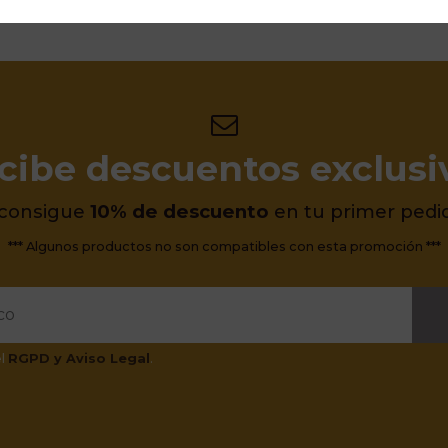
cibe descuentos exclusi
 consigue
10% de descuento
en tu primer pedi
*** Algunos productos no son compatibles con esta promoción ***
el
RGPD y Aviso Legal
.