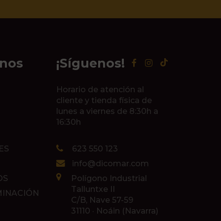
inos
¡Síguenos!
Horario de atención al
cliente y tienda física de
lunes a viernes de 8:30h a
16:30h
ES
623 550 123
info@dicomar.com
OS
Polígono Industrial
Talluntxe II
MINACIÓN
C/B, Nave 57-59
31110 · Noáin (Navarra)