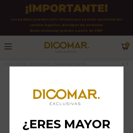
¡IMPORTANTE!
Los pedidos pueden sufrir retrasos por período vacacional del
servicio logístico, disculpen las molestias
¡Envío peninsular gratuito a partir de 99€!
0
Inicio
Vinos
Vino Blanco
Marlborough Sounds
¿ERES MAYOR