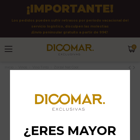
¡IMPORTANTE!
Los pedidos pueden sufrir retrasos por período vacacional del
servicio logístico, disculpen las molestias
¡Envío peninsular gratuito a partir de 99€!
0
Inicio
Vinos
Vino Tinto
Zorzal Nat Cool
¿ERES MAYOR