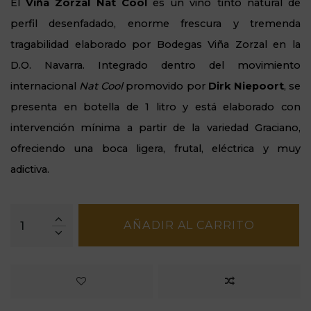
El
Viña Zorzal Nat Cool
es un vino tinto natural de
perfil desenfadado, enorme frescura y tremenda
tragabilidad elaborado por Bodegas Viña Zorzal en la
D.O. Navarra. Integrado dentro del movimiento
internacional
Nat Cool
promovido por
Dirk Niepoort
, se
presenta en botella de 1 litro y está elaborado con
intervención mínima a partir de la variedad Graciano,
ofreciendo una boca ligera, frutal, eléctrica y muy
adictiva.
AÑADIR AL CARRITO