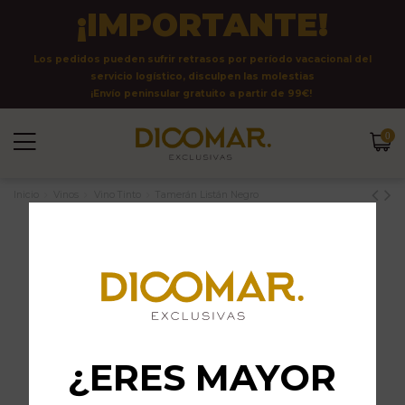
¡IMPORTANTE!
Los pedidos pueden sufrir retrasos por período vacacional del
servicio logístico, disculpen las molestias
¡Envío peninsular gratuito a partir de 99€!
0
Inicio
Vinos
Vino Tinto
Tamerán Listán Negro
¿ERES MAYOR