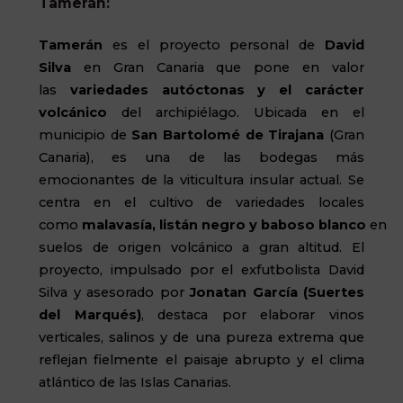
Tamerán:
Tamerán
es el proyecto personal de
David
Silva
en Gran Canaria que pone en valor
las
variedades autóctonas y el carácter
volcánico
del archipiélago. Ubicada en el
municipio de
San Bartolomé de Tirajana
(Gran
Canaria), es una de las bodegas más
emocionantes de la viticultura insular actual. Se
centra en el cultivo de variedades locales
como
malavasía
,
listán
negro
y
b
aboso
b
lanco
en
suelos de origen volcánico a gran altitud. El
proyecto, impulsado por el exfutbolista David
Silva y asesorado por
Jonatan García (Suertes
del Marqués)
, destaca por elaborar vinos
verticales, salinos y de una pureza extrema que
reflejan fielmente el paisaje abrupto y el clima
atlántico de las Islas Canarias.