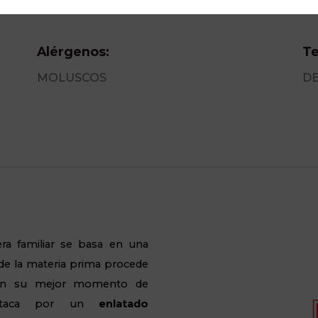
Alérgenos:
Te
MOLUSCOS
DE
era familiar se basa en una
e la materia prima procede
s en su mejor momento de
estaca por un
enlatado