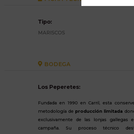
Tipo:
MARISCOS
BODEGA
Los Peperetes:
Fundada en 1990 en Carril, esta conserv
metodología de
producción limitada
dond
exclusivamente de las lonjas gallega
campaña. Su proceso técnico d