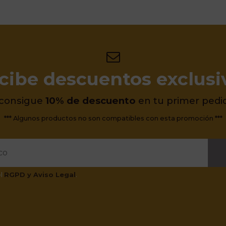
cibe descuentos exclusi
 consigue
10% de descuento
en tu primer pedi
*** Algunos productos no son compatibles con esta promoción ***
el
RGPD y Aviso Legal
.