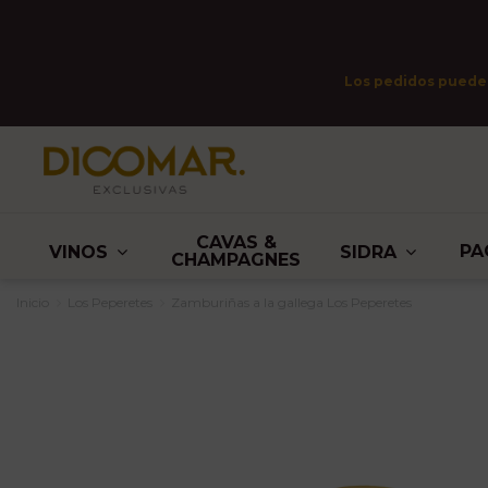
Los pedidos pueden 
CAVAS &
PA
VINOS
SIDRA
CHAMPAGNES
Inicio
Los Peperetes
Zamburiñas a la gallega Los Peperetes