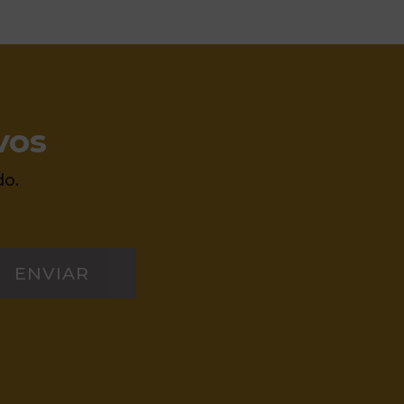
vos
do.
ENVIAR