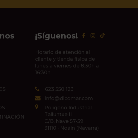
inos
¡Síguenos!
Horario de atención al
cliente y tienda física de
lunes a viernes de 8:30h a
16:30h
ES
623 550 123
info@dicomar.com
OS
Polígono Industrial
Talluntxe II
MINACIÓN
C/B, Nave 57-59
31110 · Noáin (Navarra)