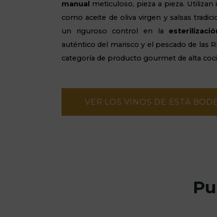
manual
meticuloso, pieza a pieza. Utilizan
como aceite de oliva virgen y salsas tradici
un riguroso control en la
esterilizació
auténtico del marisco y el pescado de las Rí
categoría de producto gourmet de alta coci
VER LOS VINOS DE ESTA BOD
Pu