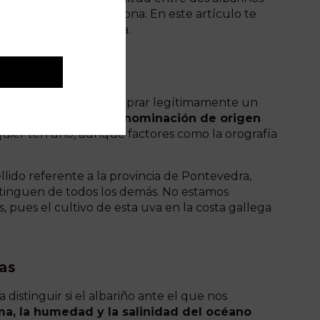
r qué ser en la misma zona. En este artículo te
ga sin leer la etiqueta.
ue también podrías comprar legítimamente un
ibeiro
, que es una
denominación de origen
alquier terruño, aunque factores como la orografía
ellido referente a la provincia de Pontevedra,
istinguen de todos los demás. No estamos
 pues el cultivo de esta uva en la costa gallega
xas
istinguir si el albariño ante el que nos
a, la humedad y la salinidad del océano