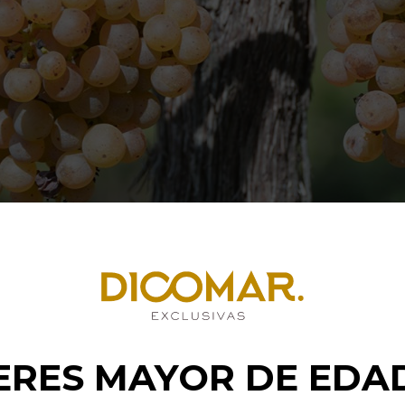
Imágen propiedad de
Pazo de Rubianes
os los vinos blancos son iguales?
ERES MAYOR DE EDA
n se muestre tan ecuánime con el vino blanco albariño. 