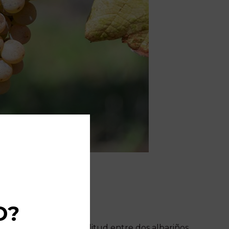
D?
A veces, la única similitud entre dos albariños