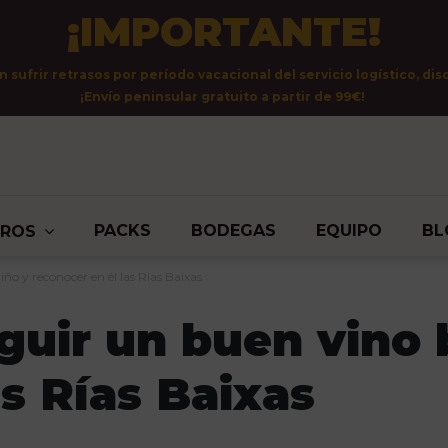
¡IMPORTANTE!
sufrir retrasos por período vacacional del servicio logístico, dis
¡Envío peninsular gratuito a partir de 99€!
PACKS
BODEGAS
EQUIPO
BL
TROS
ño y reconocer en él las Rías Baixas
nguir un buen vino 
as Rías Baixas