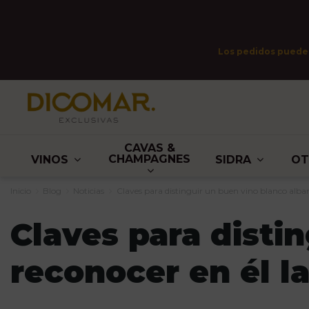
Los pedidos pueden 
CAVAS &
CHAMPAGNES
VINOS
SIDRA
O
Inicio
Blog
Noticias
Claves para distinguir un buen vino blanco albari
Claves para disti
reconocer en él l