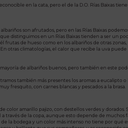
econocible en la cata, pero el de la D.O. Rías Baixas tie
os albariños son afrutados, pero en las Rías Baixas pod
as que distinguimos en un Rías Baixas tienden a ser un p
 frutas de hueso como en los albariños de otras zonas, 
 En otras climatologías, el calor que recibe la uva pued
la mayoría de albariños buenos, pero también en este pod
ntramos también más presentes los aromas a eucalipto o 
muy fresquito, con carnes blancas y pescados a la brasa.
de color amarillo pajizo, con destellos verdes y dorados.
d a través de la copa, aunque esto depende de muchos fa
 de la bodega y un color más intenso no tiene por qué es