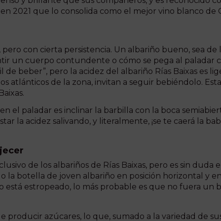
enso y brillante que sus compañeros, y es reconocido co
n 2021 que lo consolida como el mejor vino blanco de Ga
o, pero con cierta persistencia. Un albariño bueno, sea 
tir un cuerpo contundente o cómo se pega al paladar como
l de beber”, pero la acidez del albariño Rías Baixas es li
os atlánticos de la zona, invitan a seguir bebiéndolo. Est
Baixas.
en el paladar es inclinar la barbilla con la boca semiabier
ar la acidez salivando, y literalmente, ¡se te caerá la bab
jecer
xclusivo de los albariños de Rías Baixas, pero es sin dud
o la botella de joven albariño en posición horizontal y 
no está estropeado, lo más probable es que no fuera un 
de producir azúcares, lo que, sumado a la variedad de s