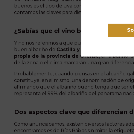
buenos es el tipo de uva con el que se elaboran, y a
contamos las claves para distinguir un albariño bu
¿Sabías que el vino blanco albariño n
So
Y no nos referimos a que puedes probar un albar
buen albariño de
Castilla y León
o de
Cataluña
.
propia de la provincia de Orense
, el “albariño
de la zona o el clima marcarán una gran diferencia 
Probablemente, cuando piensas en el albariño ga
constituye, en sí mismo, una denominación de orig
afirmando que el albariño bueno tenga que ser el a
representa el 99% del albariño del panorama naci
Dos aspectos clave que diferencian de
Como anunciábamos, existen diversos factores adem
encontramos es de Rías Baixas sin mirar la etiquet