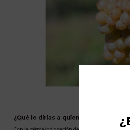
¿Qué le dirías a quien piensa que tod
¿
Con la misma indignación deberías responder a quie