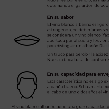
Rubianes, por ejemplo, es más d
obteniendo el galardón dorado e
En su sabor
El vino blanco albariño es liger
astringencia, no deberíamos sen
se considera un vino blanco “fáci
aportada por el suelo y los vient
para distinguir un albariño Rías 
Un truco para percibir la acidez 
Nuestra boca trata de contrarrest
En su capacidad para enve
Esta característica no es algo e
albariño bueno. Si has mantenid
al cabo de uno o dos años el vi
El vino blanco albariño tiene una gran capacidad 