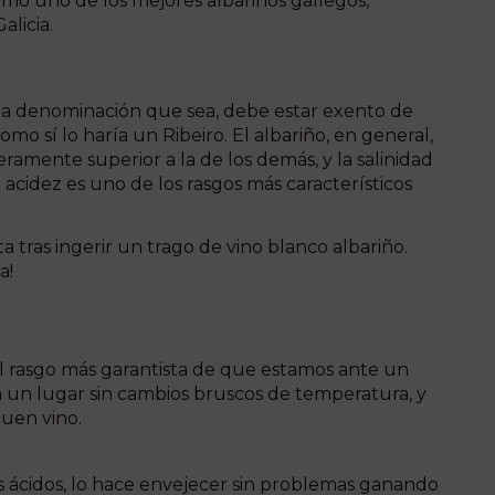
mo uno de los mejores albariños gallegos,
licia.
de la denominación que sea, debe estar exento de
 sí lo haría un Ribeiro. El albariño, en general,
geramente superior a la de los demás, y la salinidad
a acidez es uno de los rasgos más característicos
ta tras ingerir un trago de vino blanco albariño.
a!
a el rasgo más garantista de que estamos ante un
en un lugar sin cambios bruscos de temperatura, y
buen vino.
us ácidos, lo hace envejecer sin problemas ganando