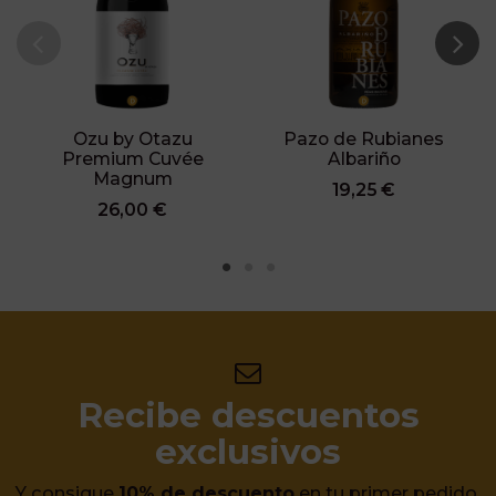
Ozu by Otazu
Pazo de Rubianes
Premium Cuvée
Albariño
Magnum
19,25 €
26,00 €
Recibe descuentos
exclusivos
Y consigue
10% de descuento
en tu primer pedido.