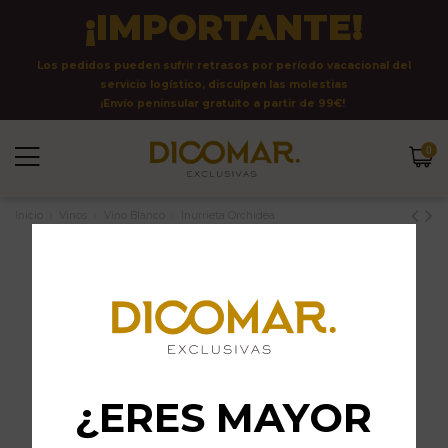
¡IMPORTANTE!
Los pedidos pueden sufrir retrasos por período vacacional del
servicio logístico, disculpen las molestias
¡Envío peninsular gratuito a partir de 99€!
0
Inicio
Vinos
Vino Blanco
Inurrieta Orchidea
¿ERES MAYOR