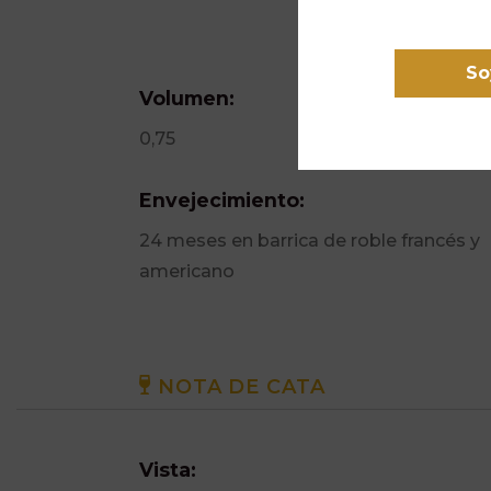
So
Volumen:
0,75
Envejecimiento:
24 meses en barrica de roble francés y
americano
NOTA DE CATA
Vista: