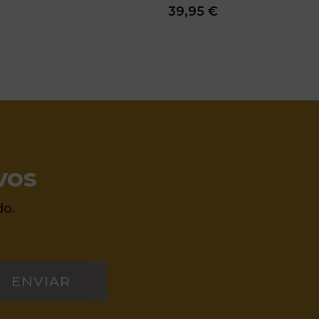
39,95 €
vos
do.
ENVIAR