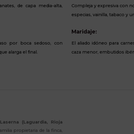
anates, de capa media-alta,
Compleja y expresiva con nota
.
especias, vainilla, tabaco y 
Maridaje:
 Paso por boca sedoso, con
El aliado idóneo para carne
e alarga el final.
caza menor, embutidos ibéri
Laserna (Laguardia, Rioja
amilia propietaria de la finca,