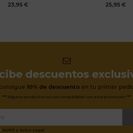
23,95 €
25,95 €
cibe descuentos exclusi
 consigue
10% de descuento
en tu primer pedi
*** Algunos productos no son compatibles con esta promoción ***
el
RGPD y Aviso Legal
.