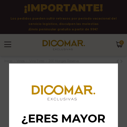
¡IMPORTANTE!
Los pedidos pueden sufrir retrasos por período vacacional del
servicio logístico, disculpen las molestias
¡Envío peninsular gratuito a partir de 99€!
0
Inicio
Vinos
Vino Tinto
200 Monges Reserva
¿ERES MAYOR