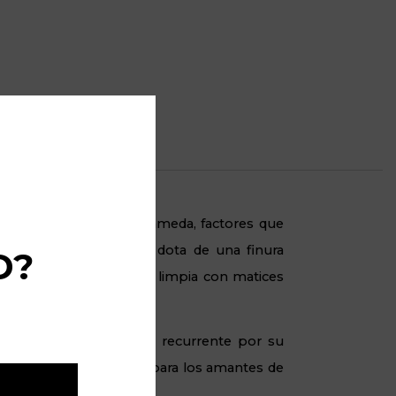
tica de Sanlúcar de Barrameda, factores que
e crianza biológica la dota de una finura
D?
 se combinan de manera limpia con matices
l, galardonado de forma recurrente por su
n o picoteo gourmet, ideal para los amantes de
ña.