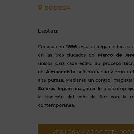
BODEGA
Lustau:
Fundada en
1896
, esta bodega destaca po
en las tres ciudades del
Marco de Jer
únicos para cada estilo. Su proceso técn
del
Almacenista
, seleccionando y embotel
alta pureza. Mediante un control magistra
Soleras
, logran una gama de una complejid
la tradición del velo de flor con la m
contemporánea.
VER LOS VINOS DE ESTA BOD