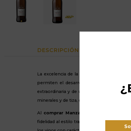
DESCRIPCIÓN
La excelencia de la Manzanilla Papirusa ra
permiten el desarrollo de un velo de flo
¿
extraordinaria y de un perfil muy seco, 
minerales y de tiza, conservando una ligerez
Al
comprar Manzanilla Papirusa Lustau
fidelidad al estilo tradicional de Sanlúcar. 
So
los vinos con carácter marino que buscan un