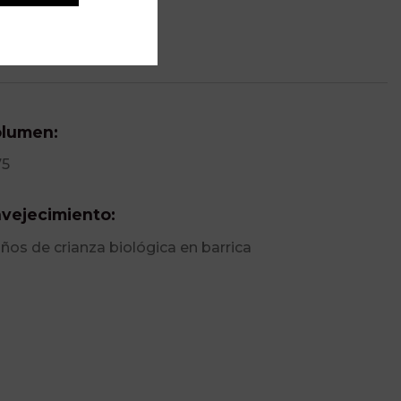
lumen:
75
vejecimiento:
años de crianza biológica en barrica