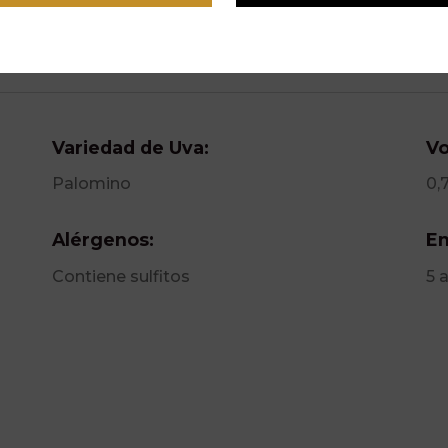
Variedad de Uva:
Vo
Palomino
0,
Alérgenos:
En
Contiene sulfitos
5 