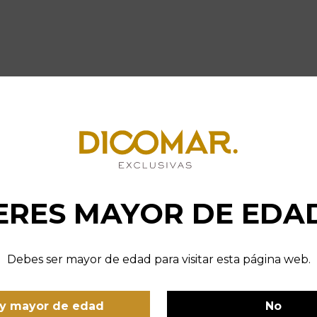
dica en las singulares condiciones de humedad y brisa atlán
r vigoroso y constante durante todo el año. Este proceso d
ERES MAYOR DE EDA
donde las notas punzantes de levadura y masa de pan fresca
a en el paladar que refresca de inmediato.
Debes ser mayor de edad para visitar esta página web.
en Dicomar, incorporas un vino de prestigio internaciona
Es la elección perfecta para dar inicio a cualquier celebració
y mayor de edad
No
 trago nítido, elegante y rebosante de la luz del sur de Espa