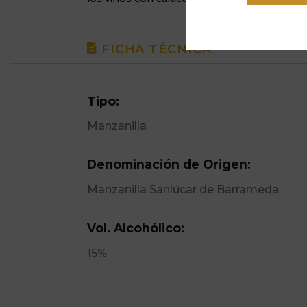
FICHA TÉCNICA
Tipo:
Manzanilla
Denominación de Origen:
Manzanilla Sanlúcar de Barrameda
Vol. Alcohólico:
15%