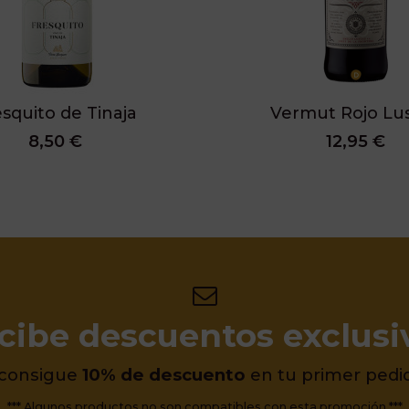
squito de Tinaja
Vermut Rojo Lu
8,50 €
12,95 €
cibe descuentos exclusi
 consigue
10% de descuento
en tu primer pedi
*** Algunos productos no son compatibles con esta promoción ***