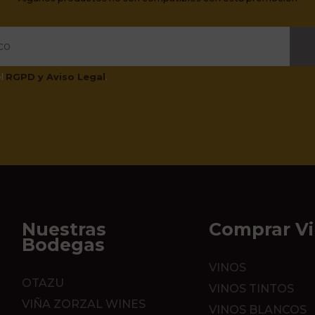
el
RGPD y Aviso Legal
.
Nuestras
Comprar V
Bodegas
VINOS
OTAZU
VINOS TINTOS
VIÑA ZORZAL WINES
VINOS BLANCOS