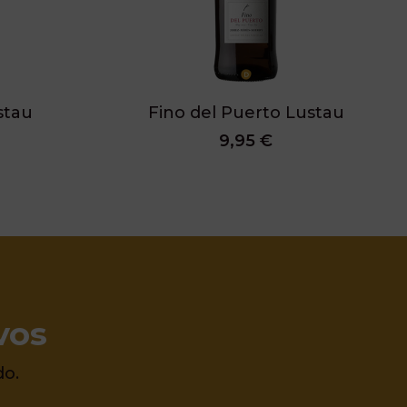
stau
Fino del Puerto Lustau
9,95 €
vos
do.