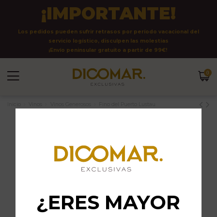
¡IMPORTANTE!
Los pedidos pueden sufrir retrasos por período vacacional del
servicio logístico, disculpen las molestias
¡Envío peninsular gratuito a partir de 99€!
0
Inicio
Vinos
Vinos Generosos
Fino del Puerto Lustau
¿ERES MAYOR