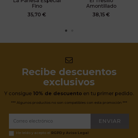
La Panesa Especial
El Tresillo
Fino
Amontillado
35,70 €
38,15 €
Recibe descuentos
exclusivos
Y consigue
10% de descuento
en tu primer pedido.
*** Algunos productos no son compatibles con esta promoción ***
ENVIAR
He leído y acepto el
RGPD y Aviso Legal
.