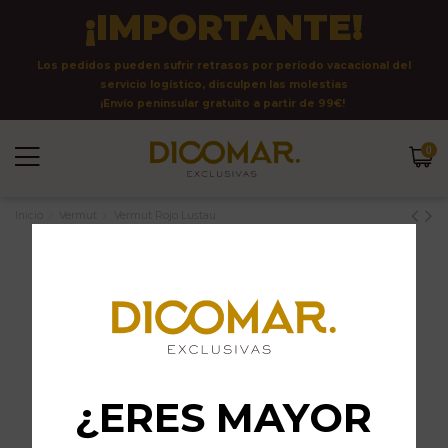
¡IMPORTANTE!
Los pedidos pueden sufrir retrasos por período vacacional del
servicio logístico, disculpen las molestias
¡Envío peninsular gratuito a partir de 99€!
0
Inicio
Vermut
Vermut Rojo Lustau
¿ERES MAYOR