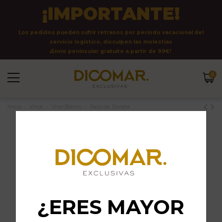
¡IMPORTANTE!
Los pedidos pueden sufrir retrasos por período vacacional del
servicio logístico, disculpen las molestias
¡Envío peninsular gratuito a partir de 99€!
0
Inicio
Vinos
Vino Blanco
Pazo da Sinsela
¿ERES MAYOR