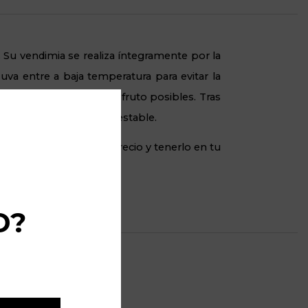
Su vendimia se realiza íntegramente por la
a entre a baja temperatura para evitar la
onentes aromáticos del fruto posibles. Tras
eniendo la temperatura estable.
rás hacerlo al mejor precio y tenerlo en tu
D?
ada:
25