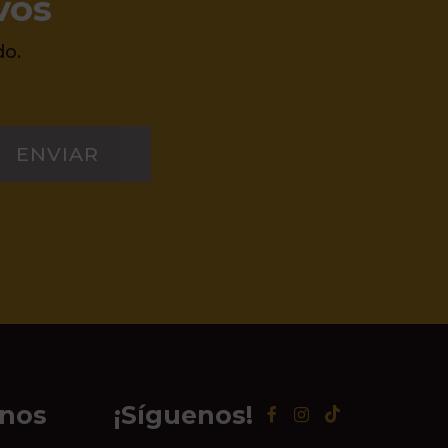
vos
do.
ENVIAR
inos
¡Síguenos!