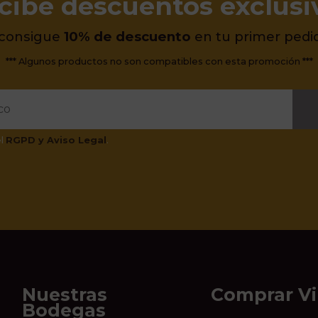
cibe descuentos exclusi
 consigue
10% de descuento
en tu primer pedi
*** Algunos productos no son compatibles con esta promoción ***
el
RGPD y Aviso Legal
.
Nuestras
Comprar V
Bodegas