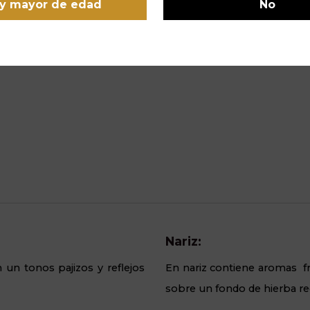
y mayor de edad
No
Denominación de Origen:
Al
Rueda
Co
Nariz:
n un tonos pajizos y reflejos
En nariz contiene aromas fres
sobre un fondo de hierba re