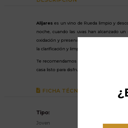
DESCRIPCIÓN
Alijares
es un vino de Rueda limpio y desc
noche, cuando las uvas han alcanzado un 
oxidación y preservar sus aromas. El prens
la clarificación y limpieza del mosto, se f
Te recomendamos
comprar el vino Alijar
casa listo para disfrutar en menos de 48h.
¿
FICHA TÉCNICA
Tipo:
Joven