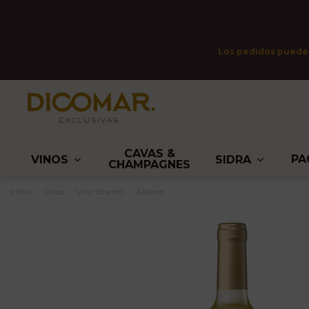
Los pedidos pueden 
CAVAS &
PA
VINOS
SIDRA
CHAMPAGNES
Inicio
Vinos
Vino Blanco
Alijares