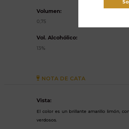
So
Volumen:
0,75
Vol. Alcohólico:
13%
NOTA DE CATA
Vista:
El color es un brillante amarillo limón, co
verdosos.