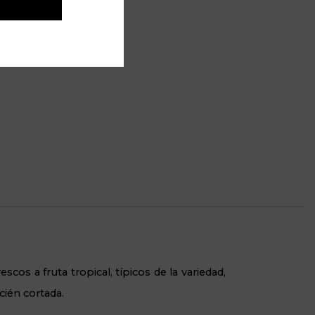
érgenos:
ntiene sulfitos
cos a fruta tropical, típicos de la variedad,
cién cortada.