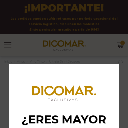
¡IMPORTANTE!
Los pedidos pueden sufrir retrasos por período vacacional del
servicio logístico, disculpen las molestias
¡Envío peninsular gratuito a partir de 99€!
0
Inicio
Vinos
Vino Tinto
Ultreia Saint Jacques
¿ERES MAYOR