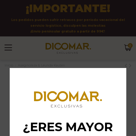
¡IMPORTANTE!
Los pedidos pueden sufrir retrasos por período vacacional del
servicio logístico, disculpen las molestias
¡Envío peninsular gratuito a partir de 99€!
0
Inicio
Aseginolaza & Leunda Kauten
¿ERES MAYOR