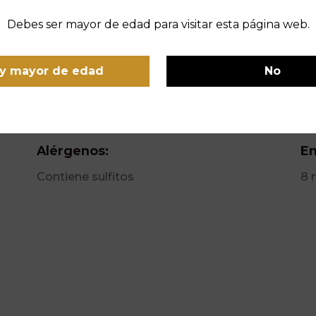
Debes ser mayor de edad para visitar esta página web.
y mayor de edad
No
Añada:
Vo
2023
0,
Alérgenos:
En
Contiene sulfitos
8 