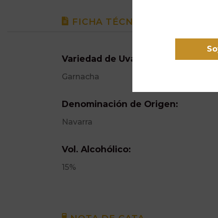
FICHA TÉCNICA
So
Variedad de Uva:
Garnacha
Denominación de Origen:
Navarra
Vol. Alcohólico:
15%