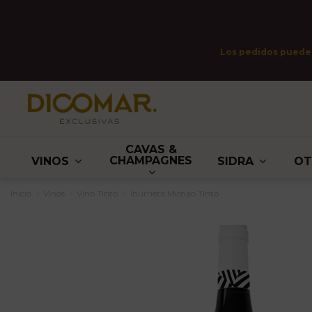
Los pedidos pueden 
CAVAS &
CHAMPAGNES
VINOS
SIDRA
O
Inicio
Vinos
Vino Tinto
Inurrieta Mimao Tinto