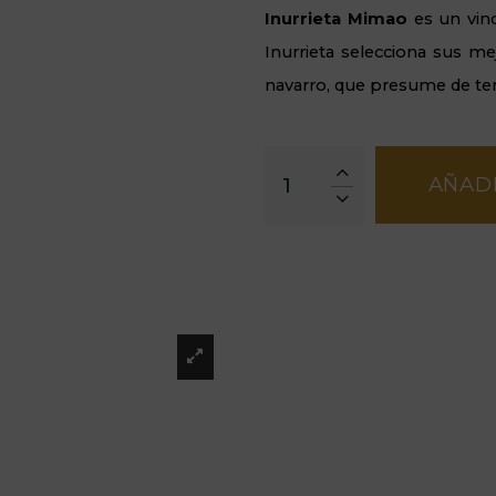
Inurrieta Mimao
es un vin
Inurrieta selecciona sus m
navarro, que presume de ten
AÑADI