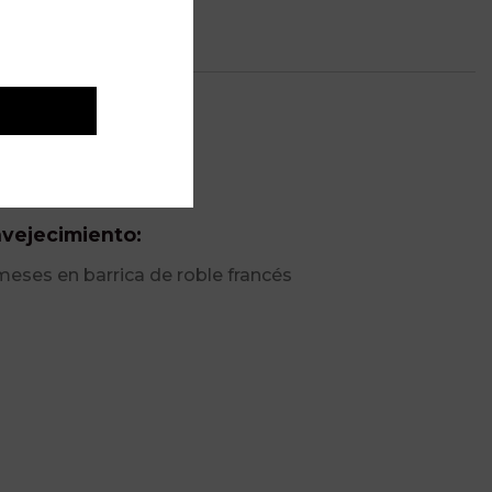
lumen:
75
vejecimiento:
meses en barrica de roble francés